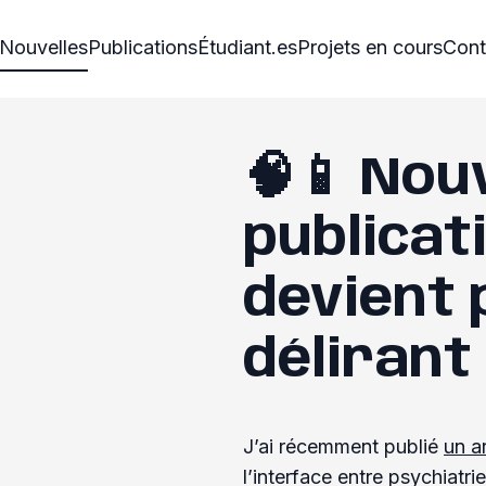
Nouvelles
Publications
Étudiant.es
Projets en cours
Cont
🧠📱 Nou
publicati
devient 
délirant
J’ai récemment publié
un ar
l’interface entre psychiatrie,